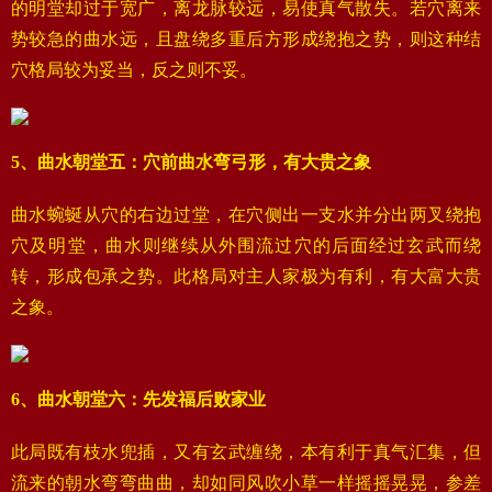
的明堂却过于宽广，离龙脉较远，易使真气散失。若穴离来
势较急的曲水远，且盘绕多重后方形成绕抱之势，则这种结
穴格局较为妥当，反之则不妥。
5、曲水朝堂五：穴前曲水弯弓形，有大贵之象
曲水蜿蜒从穴的右边过堂，在穴侧出一支水并分出两叉绕抱
穴及明堂，曲水则继续从外围流过穴的后面经过玄武而绕
转，形成包承之势。此格局对主人家极为有利，有大富大贵
之象。
6、曲水朝堂六：先发福后败家业
此局既有枝水兜插，又有玄武缠绕，本有利于真气汇集，但
流来的朝水弯弯曲曲，却如同风吹小草一样摇摇晃晃，参差