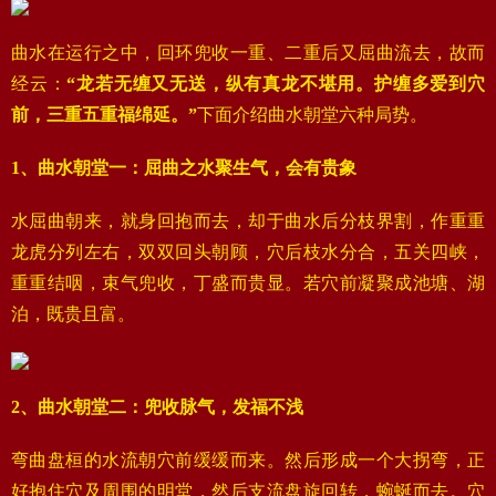
曲水在运行之中，回环兜收一重、二重后又屈曲流去，故而
经云：
“龙若无缠又无送，纵有真龙不堪用。护缠多爱到穴
前，三重五重福绵延。”
下面介绍曲水朝堂六种局势。
1、曲水朝堂一：屈曲之水聚生气，会有贵象
水屈曲朝来，就身回抱而去，却于曲水后分枝界割，作重重
龙虎分列左右，双双回头朝顾，穴后枝水分合，五关四峡，
重重结咽，束气兜收，丁盛而贵显。若穴前凝聚成池塘、湖
泊，既贵且富。
2、曲水朝堂二：兜收脉气，发福不浅
弯曲盘桓的水流朝穴前缓缓而来。然后形成一个大拐弯，正
好抱住穴及周围的明堂，然后支流盘旋回转，蜿蜒而去。穴