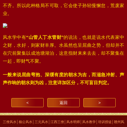
不齐。所以此种格局不可取，它会使子孙轻慢懈怠，荒废家
业。
风水学中有
“山管人丁水管财”
的说法，也就是说水代表家中
之财，水好，则家财丰厚。水虽然也呈屈曲之势，但却并不
在穴前聚集以成池塘湖泊，这意指财来来去去，却不聚集在
一起，即财气不聚。
一般来说屈曲弯抱、深缓有度的朝水为吉，而湍急冲射、声
声作响的朝水则为凶，注意详加区分，不可盲目判定。
<
返回
>
三僚风水│杨公风水│三元风水│江西三僚│风水明师│风水教学│培训授徒│赣州风