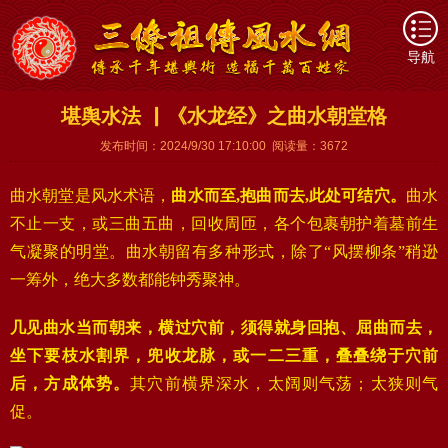
导航
堪舆水法 ▏《水龙经》之曲水朝堂格
发布时间：2024/9/30 17:10:00 阅读量：3672
曲水朝堂是风水术语，
曲水而至,抱曲而去,此处可结穴。
曲水
不止一支，或三曲五曲，回收周匝，各个包裹朝护着墓前生
气凝聚的明堂。曲水朝留有多种形式，除了“风摆柳条”稍逊
一筹外，绝大多数都能钟秀聚神。
几见曲水当而朝来，横过穴前，须得就身回抱、屈曲而去，
坐下要枝水割界，兜收龙脉，或一二三重，叠叠绕于穴前
后，方成体势。
其穴前横界深水，太阔则气荡；太狭则气
促。