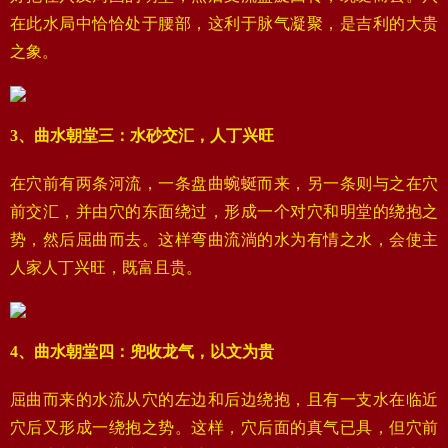
在此水局中恰恰处于腰部，这利于脉气凝聚，是吉利的大贵
之象。
3、曲水朝堂三：水砂交汇，人丁兴旺
在穴前有两条河流，一条盘曲蜿蜒而来，另一条则与之在穴
前交汇，并由穴的东面绕过，形成一个对穴和明堂的绕抱之
势，然后屈曲而去。这样弯曲流淌的水为有情之水，会使主
人家人丁兴旺，既富且贵。
4、曲水朝堂四：兜收龙气，以文为贵
屈曲而来的水流从穴的左边和后边绕抱，且有一支水在临近
穴后又形成一绕抱之势。这样，穴后面的真气已具，但穴前