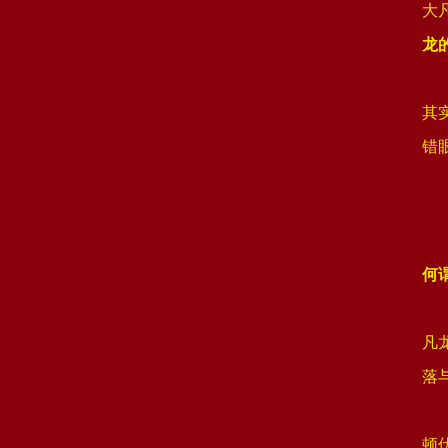
大
龙
其
错
何
凡
落
顿