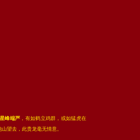
星峰端严
，有如鹤立鸡群，或如猛虎在
他山望去，此贵龙毫无情意。