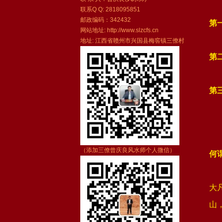
联系Q Q: 2818095851
邮政编码：342432
第
网站地址: http://www.slzcfs.cn
地址: 江西省赣州市兴国县梅窖镇三僚村
第
第
（添加三僚曾庆良风水师个人微信）
何
大
山