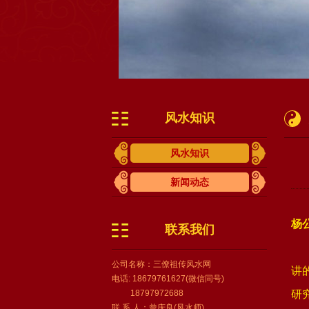
风水知识
风水知识
新闻动态
杨
联系我们
公司名称：三僚祖传风水网
讲
电话: 18679761627(微信同号)
18797972688
研
联 系 人：曾庆良(风水师)