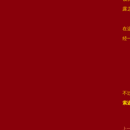
露
在
经
不
索
上