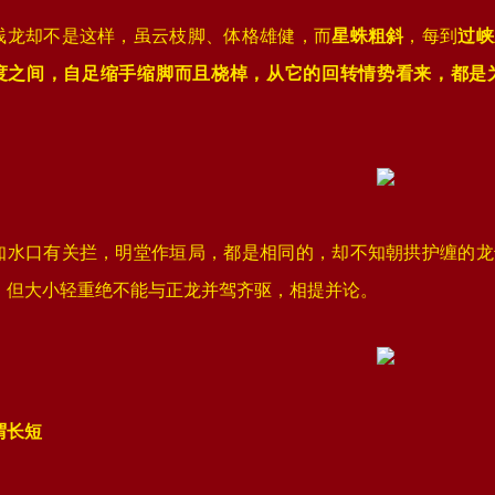
贱龙却不是这样，虽云枝脚、体格雄健，而
星蛛粗斜
，每到
过峡
度之间，自足缩手缩脚而且桡棹，从它的回转情势看来，都是
。
知水口有关拦，明堂作垣局，都是相同的，却不知朝拱护缠的龙
，但大小轻重绝不能与正龙并驾齐驱，相提并论。
谓长短