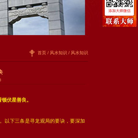
添加大师微信
首页
/
风水知识
/ 风水知识
诀
3
看顿伏星善良。
。以下三条是寻龙观局的要诀，要深加