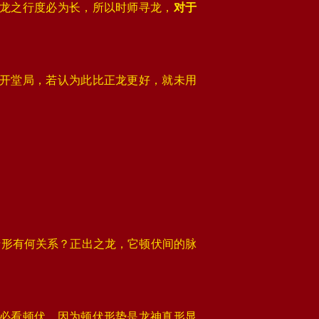
龙之行度必为长，所以时师寻龙，
对于
开堂局，若认为此比正龙更好，就未用
情形有何关系？正出之龙，它顿伏间的脉
。
必看顿伏，因为顿伏形势是龙神真形显