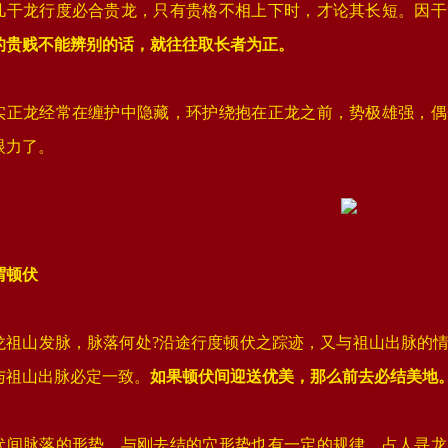
凡干龙行度必合贵龙，只有贵格不相上下时，才论其长短。因干
的贵贱不能辨别的话，就往往取长者为正。
实正龙经常在缠护中隐藏，环护绕抱在正龙之前，势极雄强，偶
眼力了。
谓顿伏
龙祖山发脉，脉落何处?沿途行度顿伏之踪迹，又与祖山出脉的
与祖山出脉必定一致。
如果顿伏间迎送优美，那么前去必结美地
伏间脉落的形势，与刚去结的穴形势也有一定的规律。占人寻龙