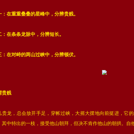
一：在重重叠叠的星峰中，分辨贵贱。
二：在条条龙脉中，分辨短长。
1
2
3
4
三：在对峙的两山过峡中，分辨顿伏。
谓贵贱
凡贵龙，总会放开手足，穿帐过峡，大摇大摆地向前挺进，它的
，其中特出的一枝，接受他山朝拜，但决不肯作他山的朝拱。自