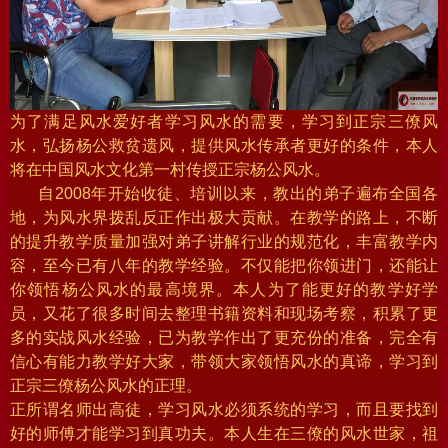
为了满足风水爱好者学习风水的需要，学习到正宗三僚风
水，弘扬杨公救贫遗风，提供风水传承者更好的条件，本人
将在中国风水文化第一村传授正宗杨公风水。
自2008年开始收徒、培训以来，教出的弟子遍布全国各
地，为风水界拨乱反正作出极大贡献。在教学的路上，不断
的提升教学质量加强对弟子讲解行业的规范化，丰富教学内
容，至今已有八年的教学经验。不仅能把你领进门，还能让
你领悟杨公风水的最高境界。本人为了能更好的教学好学
员，又花了很多时间去整理书籍资料和现场考察，积累了更
多的实战风水经验，已为教学作出了更充份的准备，完全有
信心有能力教学好大家，带领大家领悟风水的真谛，学习到
正宗三僚杨公风水的正理。
正所谓名师出高徒，学习风水必须系统的学习，而且要找到
好的师傅才能学习到真功夫。本人生在三僚的风水世家，祖