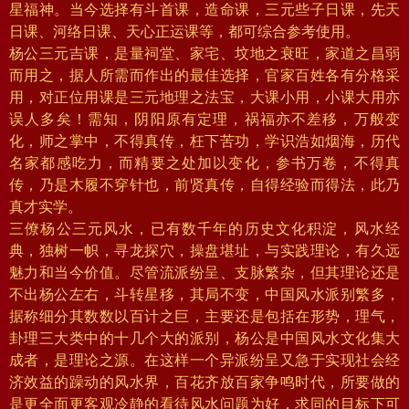
星福神。当今选择有斗首课，造命课，三元些子日课，先天
日课、河络日课、天心正运课等，都可综合参考使用。
杨公三元吉课，是量祠堂、家宅、坟地之衰旺，家道之昌弱
而用之，据人所需而作出的最佳选择，官家百姓各有分格采
用，对正位用课是三元地理之法宝，大课小用，小课大用亦
误人多矣！需知，阴阳原有定理，祸福亦不差移，万般变
化，师之掌中，不得真传，枉下苦功，学识浩如烟海，历代
名家都感吃力，而精要之处加以变化，参书万卷，不得真
传，乃是木履不穿针也，前贤真传，自得经验而得法，此乃
真才实学。
三僚杨公三元风水，已有数千年的历史文化积淀，风水经
典，独树一帜，寻龙探穴，操盘堪址，与实践理论，有久远
魅力和当今价值。尽管流派纷呈、支脉繁杂，但其理论还是
不出杨公左右，斗转星移，其局不变，中国风水派别繁多，
据称细分其数数以百计之巨，主要还是包括在形势，理气，
卦理三大类中的十几个大的派别，杨公是中国风水文化集大
成者，是理论之源。在这样一个异派纷呈又急于实现社会经
济效益的躁动的风水界，百花齐放百家争鸣时代，所要做的
是更全面更客观冷静的看待风水问题为好，求同的目标下可