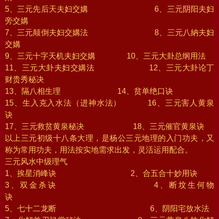
5、三元先后天夫妇交媾 6、三元阴阳夫妇
旁交媾
7、三元颠倒夫妇交媾法 8、三元八納夫妇
交媾
9、三元十字天机夫妇交媾 10、三元大卦总纲用法
11、三元大卦夫妇交媾法 12、三元大卦论丁
财贵秀秘决
13、隔八相生理 14、贫单绝口诀
15、生入克入水法（进神水法） 16、三元害人黄泉
诀
17、三元救贫黄泉秘决 18、三元催官黄泉诀
以上三元初级十八条大理，是杨公三元地理的入门功夫，又
称为常用功夫，用法按实地需求出发，灵活运用配合。
三元风水中级理气
1、挨星消峰诀 2、合五合十妙用诀
3、双金杀诀 4、断坟生何物
诀
5、七十二龙断 6、阴阳宅放水法