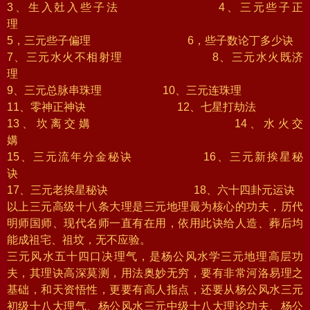
3、生入兙入些子法 4、三元些子正
理
5，三元些子偏理 6，些子数论丁多少诀
7、三元水火不相射理 8、三元水火既济
理
9、三元总脉串珠理 10、三元连珠理
11、零神正神诀 12、七星打劫法
13、坎离交媾 14、水火交
媾
15、三元流年分金秘诀 16、三元新挨星秘
诀
17、三元老挨星秘诀 18、六十四卦元运诀
以上三元高级十八条大理是三元地理最为核心的功夫，历代
明师国师、现代名师一直有在用，依用此诀给人造、葬后均
能成祖宅、祖坟，无不应验。
三元风水五十四口决理气，是杨公风水学三元地理高层功
夫，其理诀高深莫测，用法奥妙无穷，要有非常河洛易理之
基础，和天资悟性，更要有高人指点，还要从杨公风水三元
初级十八大理气、杨公风水三元中级十八大理论功夫、杨公