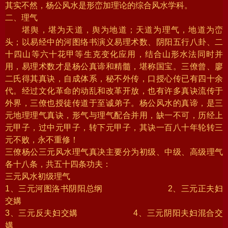
其实不然，杨公风水是形峦加理论的综合风水学科。
二、理气
堪舆，堪为天道，舆为地道；天道为理气，地道为峦
头；以易经中的河图络书演义易理术数、阴阳五行八卦、二
十四山等六十花甲等生克变化应用，结合山形水法同时并
用，易理术数才是杨公真谛和精髓，堪称国宝。三僚曾、廖
二氏得其真诀，自成体系，秘不外传，口授心传已有四十余
代。经过文化革命的动乱和改革开放，也有许多真诀流传于
外界，三僚也授徒传道于至诚弟子。杨公风水的真谛，是三
元地理理气真诀，形气与理气配合并用，缺一不可，历经上
元甲子，过中元甲子，转下元甲子，其诀一百八十年轮转三
元不败，永不重修！
三僚杨公三元风水理气真决主要分为初级、中级、高级理气
各十八条，共五十四条功夫：
三元风水初级理气
1、三元河图洛书阴阳总纲 2、三元正夫妇
交媾
3、三元反夫妇交媾 4、三元阴阳夫妇混合交
媾