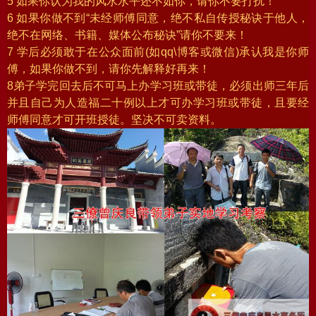
5 如果你认为我的风水水平还不如你，请你不要打扰！
6 如果你做不到“未经师傅同意，绝不私自传授秘诀于他人，
绝不在网络、书籍、媒体公布秘诀”请你不要来！
7 学后必须敢于在公众面前(如qq\博客或微信)承认我是你师
傅，如果你做不到，请你先解释好再来！
8弟子学完回去后不可马上办学习班或带徒，必须出师三年后
并且自己为人造福二十例以上才可办学习班或带徒，且要经
师傅同意才可开班授徒。坚决不可卖资料。