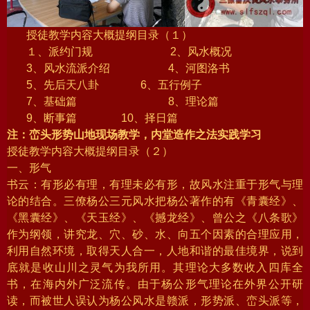
授徒教学内容大概提纲目录（１）
１、派约门规 2、风水概况
3、风水流派介绍 4、河图洛书
5、先后天八卦 6、五行例子
7、基础篇 8、理论篇
9、断事篇 10、择日篇
注：峦头形势山地现场教学，内堂造作之法实践学习
授徒教学内容大概提纲目录（２）
一、形气
书云：有形必有理，有理未必有形，故风水注重于形气与理
论的结合。三僚杨公三元风水把杨公著作的有《青囊经》、
《黑囊经》、《天玉经》、《撼龙经》、曾公之《八条歌》
作为纲领，讲究龙、穴、砂、水、向五个因素的合理应用，
利用自然环境，取得天人合一，人地和谐的最佳境界，说到
底就是收山川之灵气为我所用。其理论大多数收入四库全
书，在海内外广泛流传。由于杨公形气理论在外界公开研
读，而被世人误认为杨公风水是赣派，形势派、峦头派等，