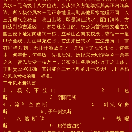
风水三元高级十八大秘诀、步步深入方能掌握其真正内涵真
谛。所以杨公风水三元正宗地理与期其他风水地理不同，以
三元理气之秘旨，收山出煞，即是消山納水，配口消峰。方
能达到趋吉避凶，丁财贵旺之目的。杨公为首徒曾文辿在兴
国三僚卜址定向建祠一栋，立辛山乙向兼戍辰，娄宿十一度
甲子金线，后面申龙过脉，右边来巳巽水，左边走寅口，前
有卯峰对朝，天井开池放癸水，并留下了地论钳记，何年
生，何年贵，何年败，先批后准。历经宋元明清至今千余年
之久，曾氏后裔千枝万叶，分布全国各地为数万丁之旺族，
丁财贵应验准确，其祠能合三元地理的几十条大理，也是杨
公风水考核的唯一标准。
三元风水断法篇
1，杨公不登山 2，土色
断 3，阴阳宅断
4，流神空位断 5，斜流穿房
断 6，子午斜流断
7，八煞断诀 8，劫曜
断 9，房份吉凶断