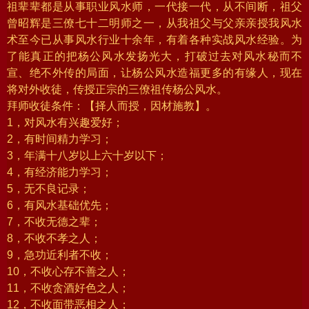
祖辈辈都是从事职业风水师，一代接一代，从不间断，祖父
曾昭辉是三僚七十二明师之一，从我祖父与父亲亲授我风水
术至今已从事风水行业十余年，有着各种实战风水经验。为
了能真正的把杨公风水发扬光大，打破过去对风水秘而不
宣、绝不外传的局面，让杨公风水造福更多的有缘人，现在
将对外收徒，传授正宗的三僚祖传杨公风水。
拜师收徒条件：【择人而授，因材施教】。
1，对风水有兴趣爱好；
2，有时间精力学习；
3，年满十八岁以上六十岁以下；
4，有经济能力学习；
5，无不良记录；
6，有风水基础优先；
7，不收无德之辈；
8，不收不孝之人；
9，急功近利者不收；
10，不收心存不善之人；
11，不收贪酒好色之人；
12，不收面带恶相之人；