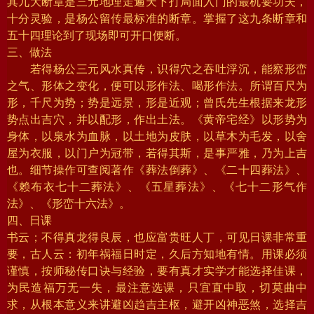
其九大断章是三元地理走遍天下打局面入门的最机要功夫，
十分灵验，是杨公留传最标准的断章。掌握了这九条断章和
五十四理论到了现场即可开口便断。
三、做法
若得杨公三元风水真传，识得穴之吞吐浮沉，能察形峦
之气、形体之变化，便可以形作法、喝形作法。所谓百尺为
形，千尺为势；势是远景，形是近观；曾氏先生根据来龙形
势点出吉穴，并以配形，作出土法。《黄帝宅经》以形势为
身体，以泉水为血脉，以土地为皮肤，以草木为毛发，以舍
屋为衣服，以门户为冠带，若得其斯，是事严雅，乃为上吉
也。细节操作可查阅著作《葬法倒葬》、《二十四葬法》、
《赖布衣七十二葬法》、《五星葬法》、《七十二形气作
法》、《形峦十六法》。
四、日课
书云；不得真龙得良辰，也应富贵旺人丁，可见日课非常重
要，古人云：初年祸福日时定，久后方知地有情。用课必须
谨慎，按师秘传口诀与经验，要有真才实学才能选择佳课，
为民造福万无一失，最注意选课，只宜直中取，切莫曲中
求，从根本意义来讲避凶趋吉主枢，避开凶神恶煞，选择吉