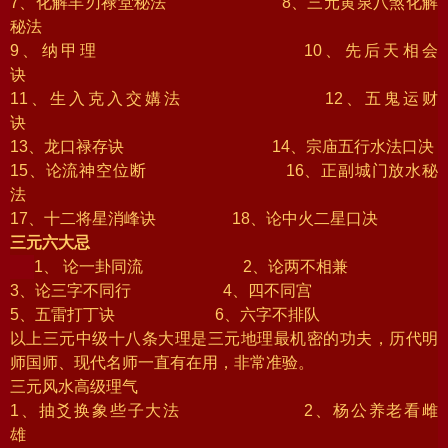
7、化解羊刃禄堂秘法 8、三元黄泉八煞化解
秘法
9、纳甲理 10、先后天相会
诀
11、生入克入交媾法 12、五鬼运财
诀
13、龙口禄存诀 14、宗庙五行水法口决
15、论流神空位断 16、正副城门放水秘
法
17、十二将星消峰诀 18、论中火二星口决
三元六大忌
1、
论一卦同流 2、论两不相兼
3、论三字不同行 4、四不同宫
5、五雷打丁诀 6、六字不排队
以上三元中级十八条大理是三元地理最机密的功夫，历代明
师国师、现代名师一直有在用，非常准验。
三元风水高级理气
1、抽爻换象些子大法 2、杨公养老看雌
雄