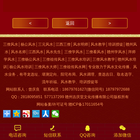
<
返回
>
三僚风水│杨公风水│三元风水│江西三僚│风水明师│风水教学│培训授徒│赣州风
水│风水名师│江西风水│风水先生
│
三僚学风水│三僚看风水│赣州学风水│拜师
学风水│三僚杨公风水│三僚祖传风水│三僚风水培训│三僚风水教学│赣州风水培
训│杨公风水培训│三僚风水大师
│
三僚祖传风水网
│
专业致力于风水文化传播、风
水业务，有寻龙选址、堪测定向、阳宅布局、风水调理、查选吉日、取名选字、
流年祈福、风水教学、培训授徒等
网站联系人：曾庆良 联系电话：18679761627(微信同号) 18797972688
QQ：2818095851 577137299 赣州吉庆堂文化传播有限公司版权所有
网站备案/许可证号:
赣ICP备17011654号
电话咨询
短信联系
QQ咨询
添加微信