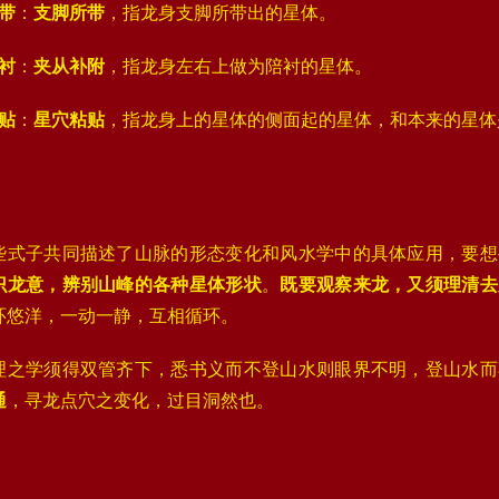
带
‌：
支脚所带
，指龙身支脚所带出的星体。
衬
‌：
夹从补附
，指龙身左右上做为陪衬的星体‌。
贴
‌：
星穴粘贴
，指龙身上的星体的侧面起的星体，和本来的星体
些式子共同描述了山脉的形态变化和风水学中的具体应用，要想
识龙意，辨别山峰的各种星体形状
。
既要观察来龙，又须理清去
环悠洋，一动一静，互相循环。
理之学须得双管齐下，悉书义而不登山水则眼界不明，登山水而
通
，寻龙点穴之变化，过目洞然也。‌