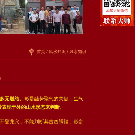
添加大师微信
首页
/
风水知识
/ 风水知识
9
多无融结。
形是融势聚气的关键，生气
看表现于外的山水形态来判断
。
不登龙穴，不能判断其吉凶祸福，形峦