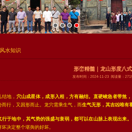
风水知识
形峦精髓｜龙山形度八式
发布时间：2024-11-23 阅读量：271
凡结地，
穴山成星体，成形入相，方有融结。直硬峻急者带煞，
势而行，又因形而止。龙穴需乘生气，而
生气无形，其吉凶唯有
气行于地中，其气势的强盛与衰弱，都可以在山脉上表现出来。
好坏决定整个堪舆的好坏。