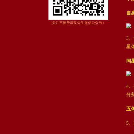
自
（关注三僚曾庆良先生微信公众号）
3、‌
星
同
4、‌
分
五
5、‌