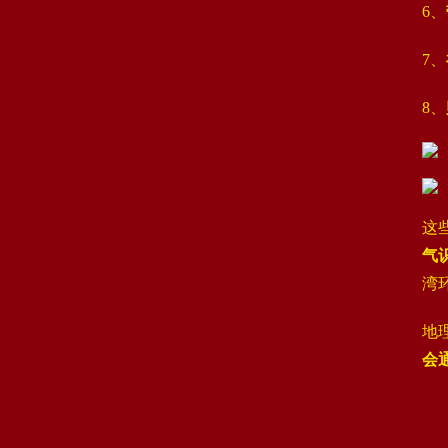
6、‌
7、‌
8、‌
这
气
湾
地
会