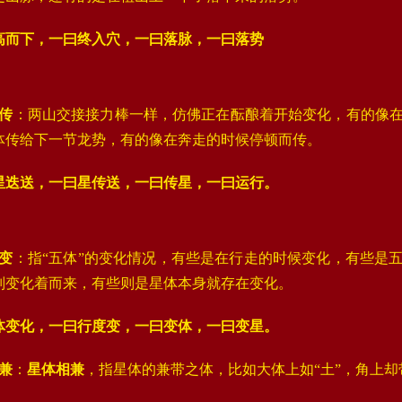
高而下，一曰终入穴，一曰落脉，一曰落势
传
‌：两山交接接力棒一样，仿佛正在酝酿着开始变化，有的像
体传给下一节龙势，有的像在奔走的时候停顿而传‌。
星迭送，一曰星传送，一曰传星，一曰运行。
变
‌：指“五体”的变化情况，有些是在行走的时候变化，有些是
别变化着而来，有些则是星体本身就存在变化‌。
体变化，一曰行度变，一曰变体，一曰变星。
兼
‌：
星体相兼
，指星体的兼带之体，比如大体上如“土”，角上却带