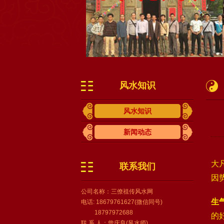
风水知识
风水知识
新闻动态
大
联系我们
因
公司名称：三僚祖传风水网
生
电话: 18679761627(微信同号)
18797972688
的
联 系 人：曾庆良(风水师)