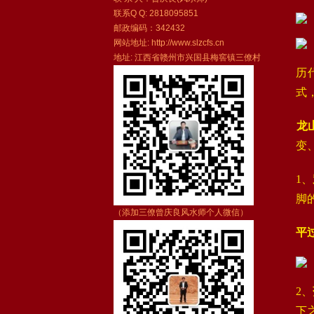
联系Q Q: 2818095851
邮政编码：342432
网站地址: http://www.slzcfs.cn
地址: 江西省赣州市兴国县梅窖镇三僚村
历
式
‌
变
1、‌
脚
（添加三僚曾庆良风水师个人微信）
平
2、‌
下