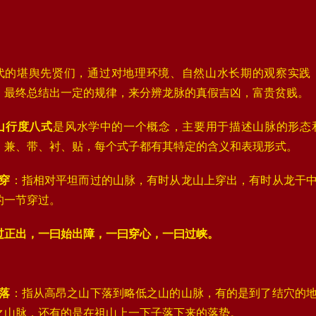
代的堪舆先贤们，通过对地理环境、自然山水长期的观察实践
，最终总结出一定的规律，来分辨龙脉的真假吉凶，富贵贫贱。
1
2
3
4
龙山行度八式
‌是风水学中的一个概念，主要用于描述山脉的形
、兼、带、衬、贴，每个式子都有其特定的含义和表现形式。
穿
‌：指相对平坦而过的山脉，有时从龙山上穿出，有时从龙干
的一节穿过‌。
过正出，一曰始出障，一曰穿心，一曰过峡。
落
‌：指从高昂之山下落到略低之山的山脉，有的是到了结穴的
之山脉，还有的是在祖山上一下子落下来的落势‌。