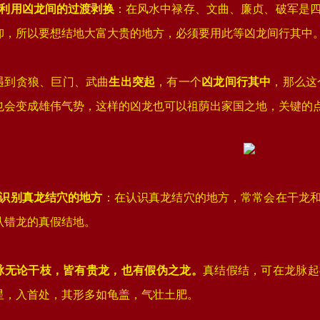
、‌利用凶龙间的过渡剥换
‌：在风水中禄存、文曲、廉贞、破军是
卸，所以要想结地大富大贵的地方，必须要用此等凶龙间行其中
遇到贪狼、巨门、武曲
生出突起
，有一个
凶龙间行其中
，那么这
1
2
3
4
也会变成雄伟气势，这样的凶龙也可以祖荫出家国之地，关键的
、‌识别真龙结穴的地方
‌：在认识真龙结穴的地方，常常会在干龙
认错龙的真假结地。
脉无论干枝，皆有贵龙，也有假伪之龙。
真结假结，可在龙脉起
星，入首处，其形多如龟盖，气壮土肥。