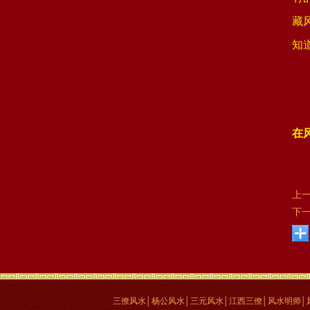
藏
知
在
上
下
三僚风水│杨公风水│三元风水│江西三僚│风水明师│