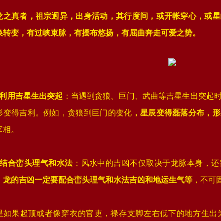
龙之真者，祖宗迥异，出身活动，其行度间，或开帐穿心，或星
换转变，有过峡束脉，有摆布悠扬，有屈曲奔走可爱之势。
、‌利用吉星生出突起
‌：当遇到贪狼、巨门、武曲等吉星生出突起
形变得吉利。例如，贪狼到巨门的变化
，星辰变得磊落分布，形
相‌。
、‌结合峦头理气和水法
‌：风水中的吉凶不仅取决于龙脉本身，
，龙的吉凶一定要配合峦头理气和水法吉凶和地运生气等
，不可
星如果起顶或者像穿衣的官吏，禄存支脚左右低下的地方生出