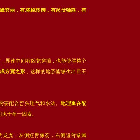
峰秀丽，有桡棹枝脚，有起伏顿跌，有
时，即使中间有凶龙穿插，也能使得整个
成方宽之形
，这样的地形能够生出君王
还需要配合峦头理气和水法。
地理重在配
固执于单一因素‌。
为龙虎，左侧短臂像笏，右侧短臂像佩