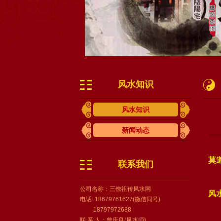
风水知识
风水知识
新闻动态
莫
联系我们
公司名称：三僚祖传风水网
风
电话: 18679761627(微信同号)
18797972688
联 系 人：曾庆良(风水师)