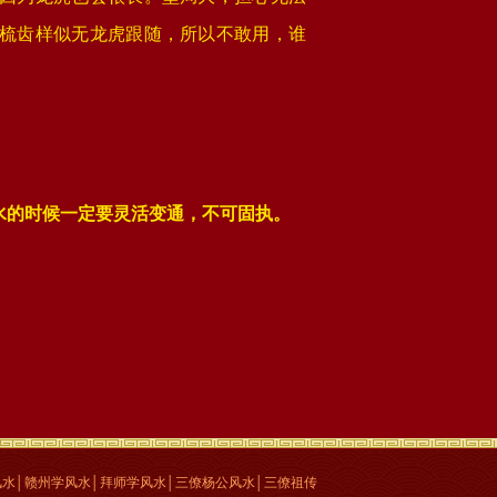
梳齿样似无龙虎跟随，所以不敢用，谁
水的时候一定要灵活变通，不可固执。
水│赣州学风水│拜师学风水│三僚杨公风水│三僚祖传