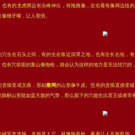
。也有的龙虎两边有尖峰伸出，有拖拽像，左右看有像两边纽的
出像獠牙嘴，让人畏惧。
的穴生在石头之间，有的生在靠近深潭之地，也有左长右短，有
，也有穴前面的案山像拖枪，就会认为这样的地方是无法结穴的
的贪狼变成文曲，形如
撒网
的山形像牛皮。也有的贪狼直接变破
的旗帜山形犹如盖天旗的气势，那么旗下的穴能生出君王或者宰
的破军变贪狼，贪狼直入穴，就像拖着枪，看着让人不敢取用，