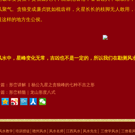
风聚气。贪狼变成廉贞犹如梳齿样，火星长长的枝脚无人敢用，
道这样的地方生公侯。
风水中，星峰变化无常，吉凶也不是一定的，所以我们在勘测风
一篇：
形峦讲解 ▏杨公九星之贪狼峰的七种不吉之形
一篇：
形峦精髓｜龙山形度八式
风水教学│培训授徒│赣州风水│风水名师│江西风水│风水先生
│
三僚学风水│三僚看风