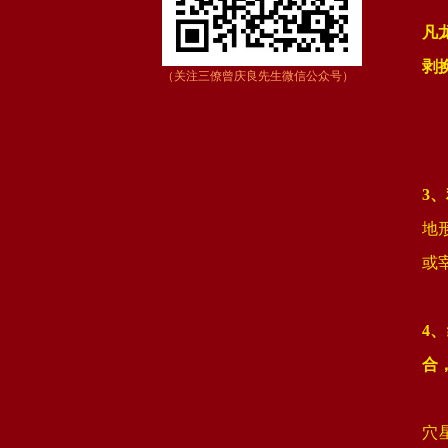
凡
剥
（关注三僚曾庆良先生微信公众号）
3
地
或宰
4
合
穴