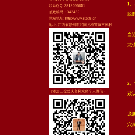
1
联系Q Q: 2818095851
邮政编码：342432
脱
网站地址: http://www.slzcfs.cn
地址: 江西省赣州市兴国县梅窖镇三僚村
当
龙
2
（添加三僚曾庆良风水师个人微信）
致
龙
穴