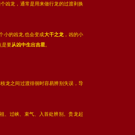
四个凶龙，通常是用来做行龙的过渡剥换
。
个小的凶龙,也会变成
大干之龙
，凶的小
点是要
从凶中生出吉星
。
和枝龙之间过渡徘徊时容易辨别失误，导
祖、过峡、束气、入首处辨别。贵龙起