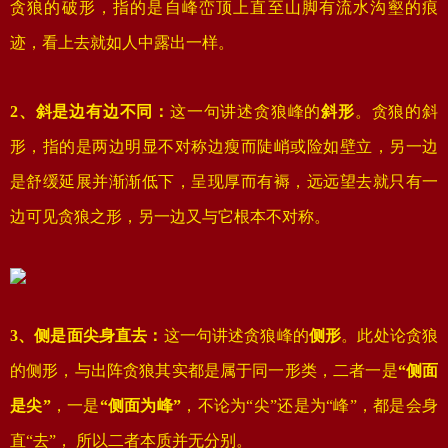
贪狼的破形，指的是自峰峦顶上直至山脚有流水沟壑的痕
迹，看上去就如人中露出一样。
2、斜是边有边不同：
这一句讲述贪狼峰的
斜形
。贪狼的斜
形，指的是两边明显不对称边瘦而陡峭或险如壁立，另一边
是舒缓延展并渐渐低下，呈现厚而有褥，远远望去就只有一
边可见贪狼之形，另一边又与它根本不对称。
3、侧是面尖身直去：
这一句讲述贪狼峰的
侧形
。此处论贪狼
的侧形，与出阵贪狼其实都是属于同一形类，二者一是
“侧面
是尖”
，一是
“侧面为峰”
，不论为“尖”还是为“峰”，都是会身
直“去”， 所以二者本质并无分别。