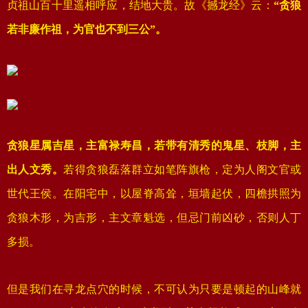
贞祖山百十里遥相呼应，结地大贵。故《撼龙经》云：
“贪狼
若非廉作祖，为官也不到三公”。
贪狼星属吉星，主富禄寿昌，若带有清秀的鬼星、枝脚，主
出人文秀。
若得贪狼磊落群立如笔阵旗枪，定为人阁文官或
世代王侯。在阳宅中，以屋脊高耸，垣墙起伏，四檐拱照为
贪狼木形，为吉形，主文章魁选，但忌门前凶砂，否则人丁
多损。
但是我们在寻龙点穴的时候，不可认为只要是顿起的山峰就