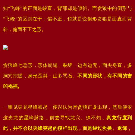
知“飞峰”的正面是峻直，背部却是倾斜。而贪狼中的倒形与
“飞峰”的区别在于：偏不正，也就是说倒形贪狼是面直而背
斜，偏而不正之形。
贪狼峰七恶形，形体崩塌，裂坼，边有边无，面尖身直，多
洞穴挖掘，身形歪斜，山多恶石。
不同的形状，有不同的吉
凶祸福。
一望见夹龙星峰顿起，便误认为是贪狼正龙出现，然后便依
这夹龙的星峰脉络，前去寻找龙穴。殊不知，
真龙行度到
此，并不会以夹峰突起的模样出现，而是经过剥换、退卸，