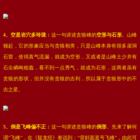
4、空是岩穴多玲珑：
这一句讲述贪狼峰的
空形与石形
。山峰
顿起，它的形象应当与贪狼相类，只是山峰本身有很多崖洞
石窟，使得真气流漏，就成为空形，又或者是山峰土少并有
石尖嶙峋粗蠢，看不到一点秀气，就成为石形，这两者虽有
贪狼的形状，但并没有贪狼的吉利，所以属于贪狼形中的不
吉之星。
5、倒是飞峰偏不正：
这一句讲述贪狼峰的
倒形
。先来了解何
谓“飞峰”，在《疑龙经》卷说到：“背斜面直号飞峰”，由此可