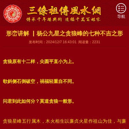
导航
形峦讲解 ▏杨公九星之贪狼峰的七种不吉之形
发布时间：2024/12/7 16:43:01 阅读量：2231
贪狼原有十二样，尖圆平直小为上。
欹斜侧石倒破空，祸福轻重自不同。
问君到此如何分？莫道贪狼一般形。
贪狼星峰五行属木，木火相生以廉贞火星作祖山为佳，与廉