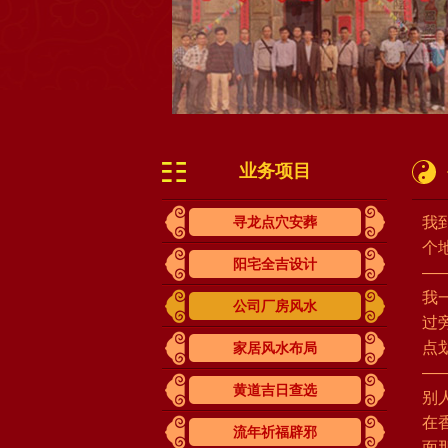
业务项目
寻龙点穴安葬
我
个
阳宅全吉设计
—
我
公司厂房风水
过
点
家居风水布局
—
黄道吉日查选
别
在
流年祈福辟邪
面