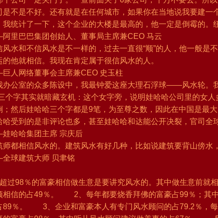
司是不是不好。还有就是在任何城市，如果你在当地说我要建一
，我统计了一下，这个企业的大楼是最高的，他一定是倒霉的。纽
—阿里巴巴集团创始人、董事局主席兼CEO 马云
信风水和不信风水是不一样的，过去一直很“顺”的人，他一般是
运的他就相信。我现在肯定属于很信风水的人。
1
2
3
4
—巨人网络董事会主席兼CEO 史玉柱
我办公室的众多陈设中，我最钟爱这座大理石浮球——风水轮。我
”三个字其实就暗藏玄机：这个女字旁，说明娃哈哈公司里的女人
倒；然后娃哈哈三个字都是9笔，为至尊之数，因此在中国是最
哈哈受到的是非评论也多，甚至娃哈哈和达能公开决裂，官司全
—娃哈哈集团主席 宗庆后
筑师都相信风水的。建筑风水有好几种，比如说建筑要背山傍水
—全球建筑大师 贝聿铭
、超过98％的富豪相信做生意是要讲究风水的。其中做生意前就相
须相信的占49％。 2、每年都要烧香拜佛的富豪占99％；其
占89％。 3、企业和富豪本人有专门风水顾问的占79.2％，