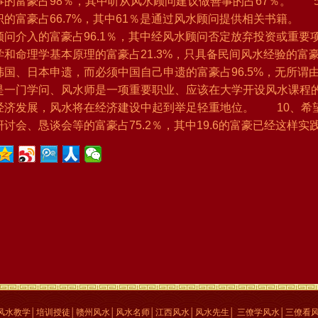
事的富豪占98％，其中听从风水顾问建议做善事的占67％。 
识的富豪占66.7%，其中61％是通过风水顾问提供相关书籍。
顾问介入的富豪占96.1％，其中经风水顾问否定放弃投资或重要
学和命理学基本原理的富豪占21.3%，只具备民间风水经验的富
韩国、日本申遗，而必须中国自己申遗的富豪占96.5%，无所谓
是一门学问、风水师是一项重要职业、应该在大学开设风水课程的富
经济发展，风水将在经济建设中起到举足轻重地位。 10、希
研讨会、恳谈会等的富豪占75.2％，其中19.6的富豪已经这样实
风水教学│培训授徒│赣州风水│风水名师│江西风水│风水先生
│
三僚学风水│三僚看风