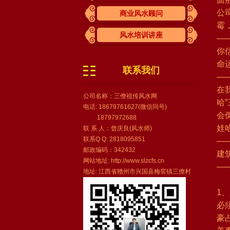
公
商业风水顾问
霉
风水培训讲座
—
你
命
联系我们
—
在
公司名称：三僚祖传风水网
哈
电话: 18679761627(微信同号)
会
18797972688
娃
联 系 人：曾庆良(风水师)
联系Q Q: 2818095851
—
邮政编码：342432
建
网站地址: http://www.slzcfs.cn
—
地址: 江西省赣州市兴国县梅窖镇三僚村
1
必
豪