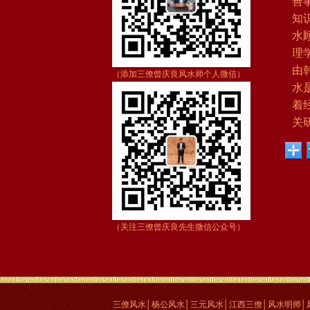
善
知
水
理
由
（添加三僚曾庆良风水师个人微信）
水
着
关
（关注三僚曾庆良先生微信公众号）
三僚风水│杨公风水│三元风水│江西三僚│风水明师│