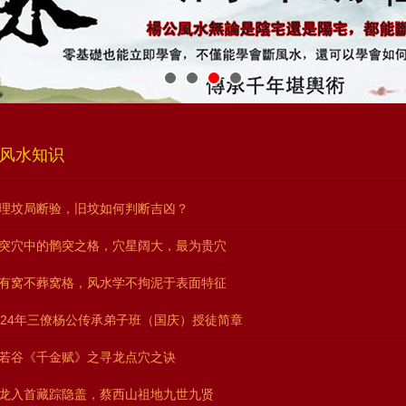
风水知识
理坟局断验，旧坟如何判断吉凶？
突穴中的鹘突之格，穴星阔大，最为贵穴
有窝不葬窝格，风水学不拘泥于表面特征
024年三僚杨公传承弟子班（国庆）授徒简章
若谷《千金赋》之寻龙点穴之诀
龙入首藏踪隐盖，蔡西山祖地九世九贤