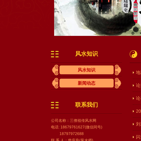
风水知识
风水知识
地
新闻动态
论
论
联系我们
2
公司名称：三僚祖传风水网
刘
电话: 18679761627(微信同号)
18797972688
闪
联 系 人：曾庆良(风水师)